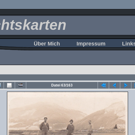
htskarten
Über Mich
Impressum
Link
Datei 63/163