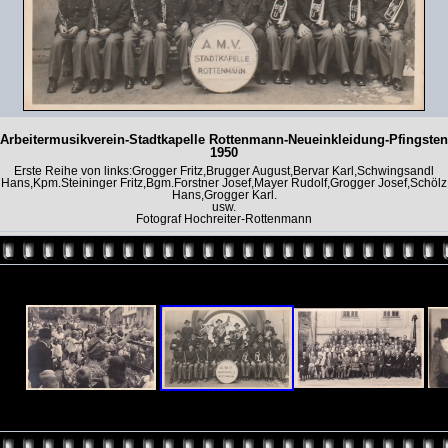
Arbeitermusikverein-Stadtkapelle Rottenmann-Neueinkleidung-Pfingsten
1950
Erste Reihe von links:Grogger Fritz,Brugger August,Bervar Karl,Schwingsandl
Hans,Kpm.Steininger Fritz,Bgm.Forstner Josef,Mayer Rudolf,Grogger Josef,Schölz
Hans,Grogger Karl.
usw.
Fotograf Hochreiter-Rottenmann