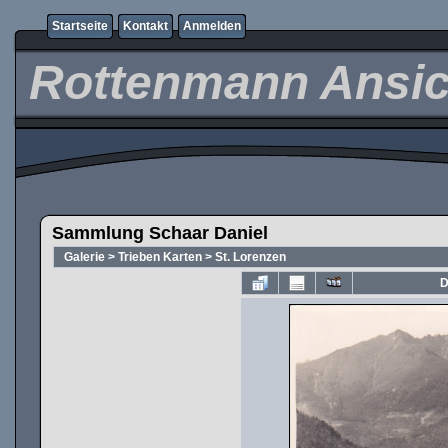
Startseite
Kontakt
Anmelden
Rottenmann Ansic
Sammlung Schaar Daniel
Galerie
>
Trieben Karten
>
St. Lorenzen
D